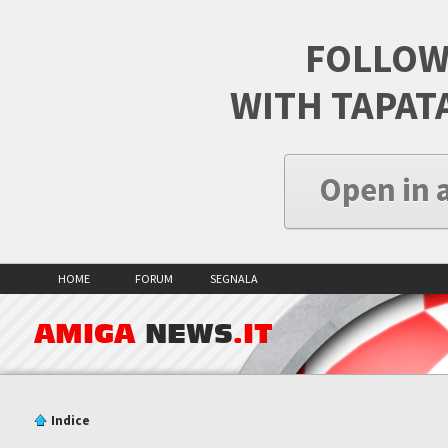
FOLLOW
WITH TAPAT
Open in 
HOME
FORUM
SEGNALA
AMIGA
NEWS
.IT
Indice