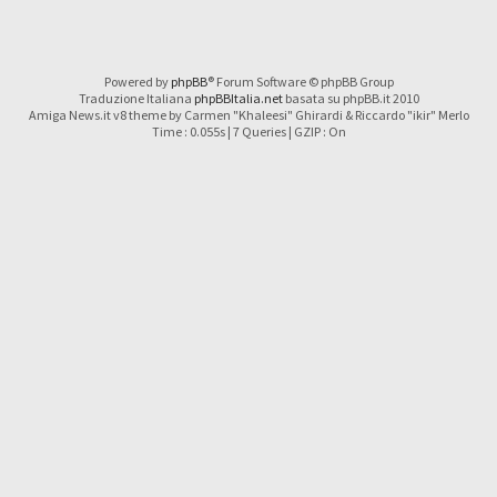
Powered by
phpBB
® Forum Software © phpBB Group
Traduzione Italiana
phpBBItalia.net
basata su phpBB.it 2010
Amiga News.it v8 theme by Carmen "Khaleesi" Ghirardi & Riccardo "ikir" Merlo
Time : 0.055s | 7 Queries | GZIP : On