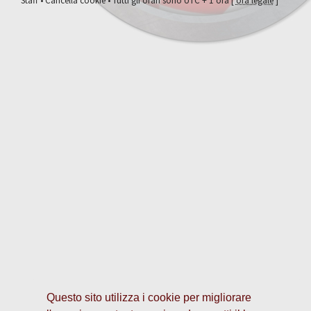
Staff
•
Cancella cookie
• Tutti gli orari sono UTC + 1 ora [
ora legale
]
Questo sito utilizza i cookie per migliorare