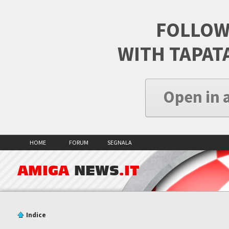
FOLLOW
WITH TAPAT
Open in 
HOME
FORUM
SEGNALA
AMIGA
NEWS
.IT
Indice