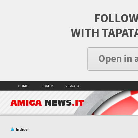
FOLLOW
WITH TAPAT
Open in 
HOME
FORUM
SEGNALA
AMIGA
NEWS
.IT
Indice