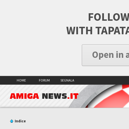
FOLLOW
WITH TAPAT
Open in 
HOME
FORUM
SEGNALA
AMIGA
NEWS
.IT
Indice