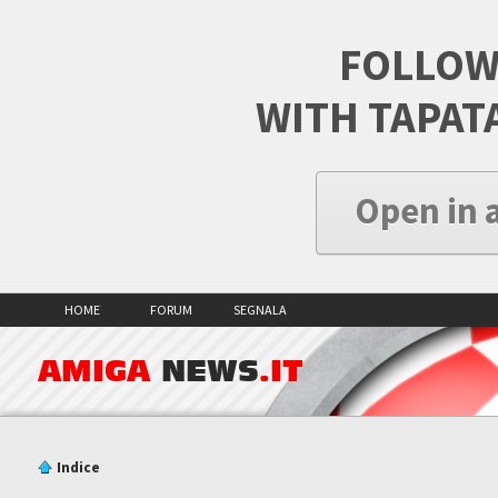
FOLLOW
WITH TAPAT
Open in 
HOME
FORUM
SEGNALA
AMIGA
NEWS
.IT
Indice