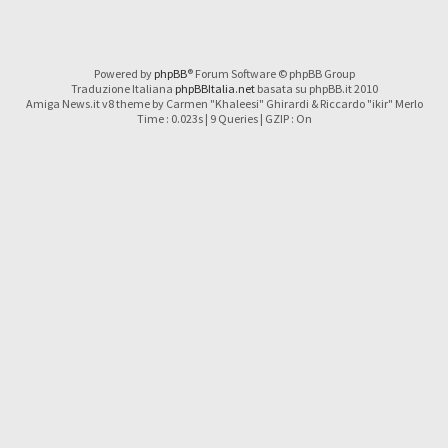
Powered by
phpBB
® Forum Software © phpBB Group
Traduzione Italiana
phpBBItalia.net
basata su phpBB.it 2010
Amiga News.it v8 theme by Carmen "Khaleesi" Ghirardi & Riccardo "ikir" Merlo
Time : 0.023s | 9 Queries | GZIP : On