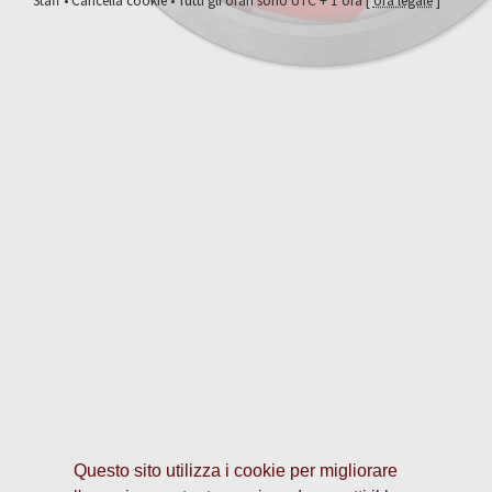
Staff
•
Cancella cookie
• Tutti gli orari sono UTC + 1 ora [
ora legale
]
Questo sito utilizza i cookie per migliorare