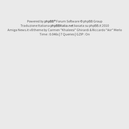
Powered by
phpBB
® Forum Software © phpBB Group
Traduzione Italiana
phpBBItalia.net
basata su phpBB.it 2010
Amiga News.it v8 theme by Carmen "Khaleesi" Ghirardi & Riccardo "ikir" Merlo
Time : 0.046s | 7 Queries | GZIP : On