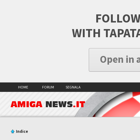
FOLLOW
WITH TAPAT
Open in 
HOME
FORUM
SEGNALA
AMIGA
NEWS
.IT
Indice