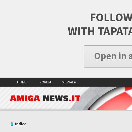
FOLLOW
WITH TAPAT
Open in 
HOME
FORUM
SEGNALA
AMIGA
NEWS
.IT
Indice