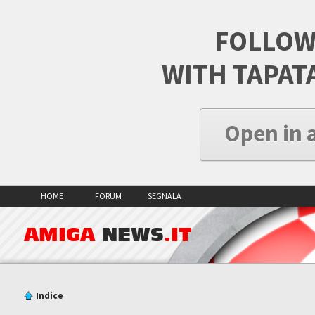
FOLLOW
WITH TAPAT
Open in 
HOME
FORUM
SEGNALA
AMIGA
NEWS
.IT
Indice