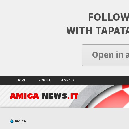
FOLLOW
WITH TAPAT
Open in 
HOME
FORUM
SEGNALA
AMIGA
NEWS
.IT
Indice