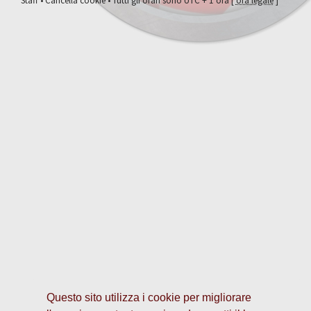
Staff
•
Cancella cookie
• Tutti gli orari sono UTC + 1 ora [
ora legale
]
Questo sito utilizza i cookie per migliorare