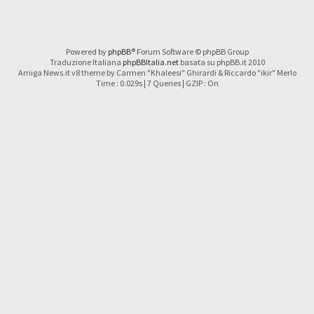
Powered by
phpBB
® Forum Software © phpBB Group
Traduzione Italiana
phpBBItalia.net
basata su phpBB.it 2010
Amiga News.it v8 theme by Carmen "Khaleesi" Ghirardi & Riccardo "ikir" Merlo
Time : 0.029s | 7 Queries | GZIP : On