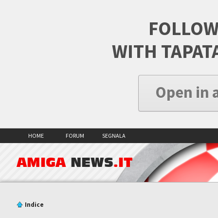
FOLLOW
WITH TAPAT
Open in 
HOME
FORUM
SEGNALA
AMIGA
NEWS
.IT
Indice