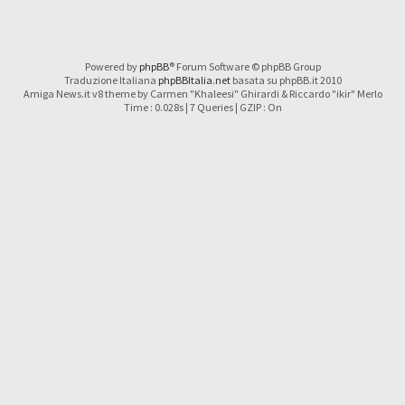
Powered by
phpBB
® Forum Software © phpBB Group
Traduzione Italiana
phpBBItalia.net
basata su phpBB.it 2010
Amiga News.it v8 theme by Carmen "Khaleesi" Ghirardi & Riccardo "ikir" Merlo
Time : 0.028s | 7 Queries | GZIP : On