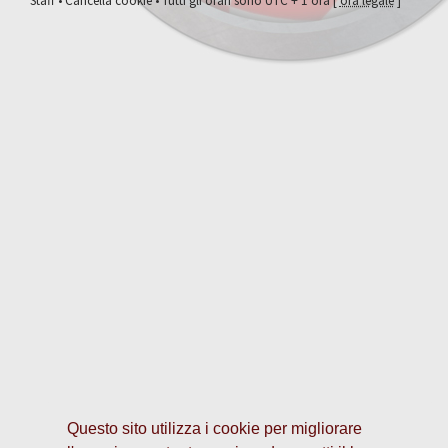
Staff
•
Cancella cookie
• Tutti gli orari sono UTC + 1 ora [
ora legale
]
Questo sito utilizza i cookie per migliorare