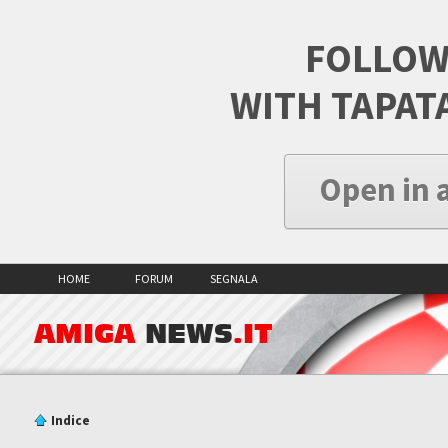
FOLLOW
WITH TAPAT
Open in 
HOME
FORUM
SEGNALA
AMIGA
NEWS
.IT
Indice