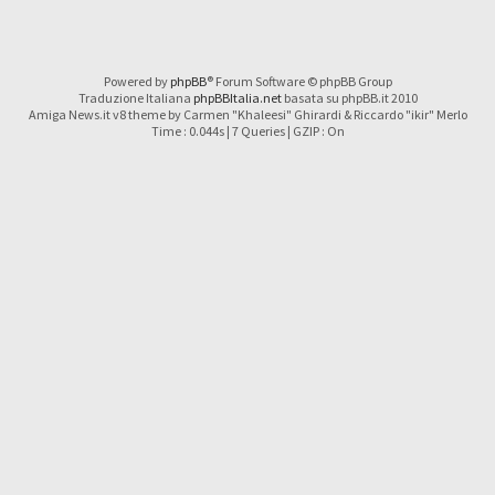
Powered by
phpBB
® Forum Software © phpBB Group
Traduzione Italiana
phpBBItalia.net
basata su phpBB.it 2010
Amiga News.it v8 theme by Carmen "Khaleesi" Ghirardi & Riccardo "ikir" Merlo
Time : 0.044s | 7 Queries | GZIP : On