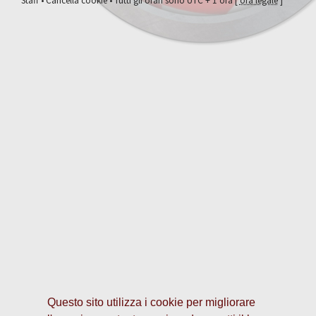
Staff
•
Cancella cookie
• Tutti gli orari sono UTC + 1 ora [
ora legale
]
Questo sito utilizza i cookie per migliorare