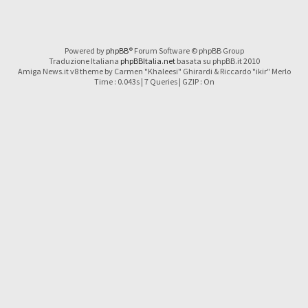
Powered by
phpBB
® Forum Software © phpBB Group
Traduzione Italiana
phpBBItalia.net
basata su phpBB.it 2010
Amiga News.it v8 theme by Carmen "Khaleesi" Ghirardi & Riccardo "ikir" Merlo
Time : 0.043s | 7 Queries | GZIP : On