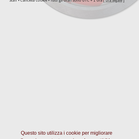
Staff
•
Cancella cookie
• Tutti gli orari sono UTC + 1 ora [
ora legale
]
Questo sito utilizza i cookie per migliorare