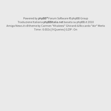
Powered by
phpBB
® Forum Software © phpBB Group
Traduzione Italiana
phpBBItalia.net
basata su phpBB.it 2010
Amiga News.it v8 theme by Carmen "Khaleesi" Ghirardi & Riccardo "ikir" Merlo
Time : 0.032s | 9 Queries | GZIP : On