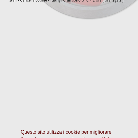
Staff
•
Cancella cookie
• Tutti gli orari sono UTC + 1 ora [
ora legale
]
Questo sito utilizza i cookie per migliorare