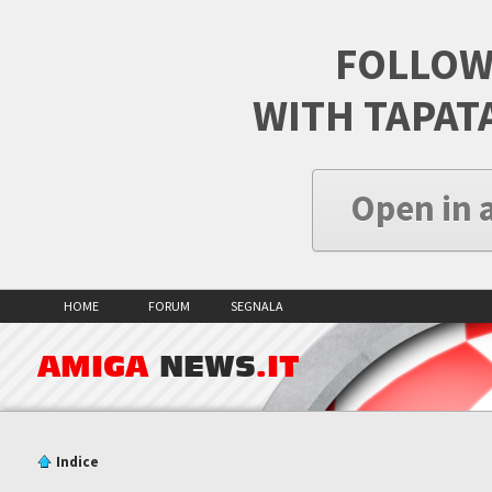
FOLLOW
WITH TAPAT
Open in 
HOME
FORUM
SEGNALA
AMIGA
NEWS
.IT
Indice