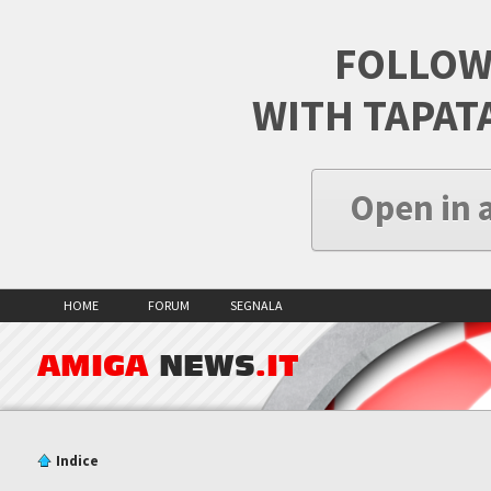
FOLLOW
WITH TAPAT
Open in 
HOME
FORUM
SEGNALA
AMIGA
NEWS
.IT
Indice