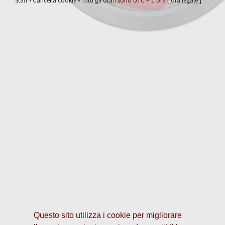
Staff
•
Cancella cookie
• Tutti gli orari sono UTC + 1 ora [
ora legale
]
Questo sito utilizza i cookie per migliorare