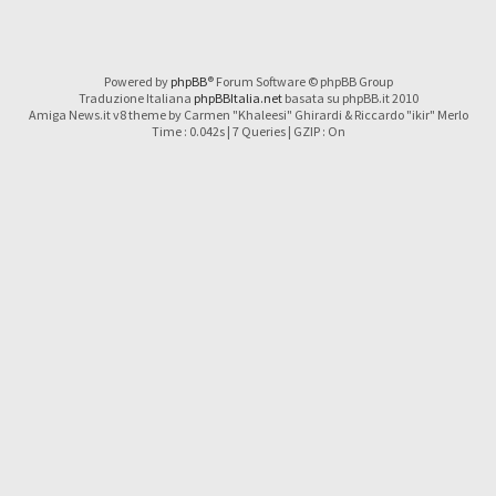
Powered by
phpBB
® Forum Software © phpBB Group
Traduzione Italiana
phpBBItalia.net
basata su phpBB.it 2010
Amiga News.it v8 theme by Carmen "Khaleesi" Ghirardi & Riccardo "ikir" Merlo
Time : 0.042s | 7 Queries | GZIP : On