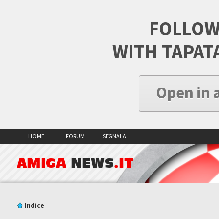
FOLLOW
WITH TAPAT
Open in 
HOME
FORUM
SEGNALA
AMIGA
NEWS
.IT
Indice