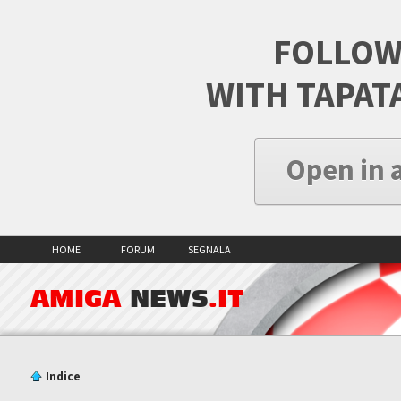
FOLLOW
WITH TAPAT
Open in 
HOME
FORUM
SEGNALA
AMIGA
NEWS
.IT
Indice