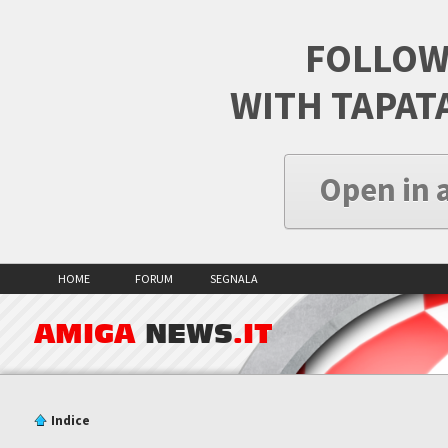
FOLLOW
WITH TAPAT
Open in 
HOME
FORUM
SEGNALA
AMIGA
NEWS
.IT
Indice