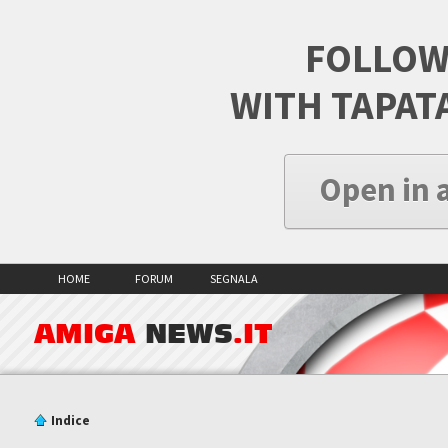
FOLLOW
WITH TAPAT
Open in 
HOME
FORUM
SEGNALA
AMIGA
NEWS
.IT
Indice