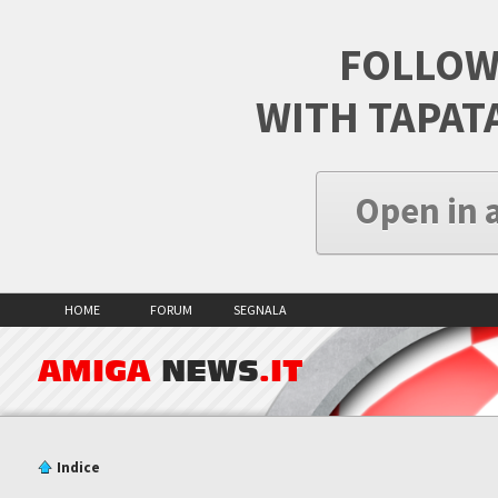
FOLLOW
WITH TAPAT
Open in 
HOME
FORUM
SEGNALA
AMIGA
NEWS
.IT
Indice