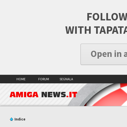
FOLLOW
WITH TAPAT
Open in 
HOME
FORUM
SEGNALA
AMIGA
NEWS
.IT
Indice