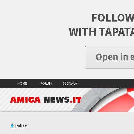
FOLLOW
WITH TAPAT
Open in 
HOME
FORUM
SEGNALA
AMIGA
NEWS
.IT
Indice