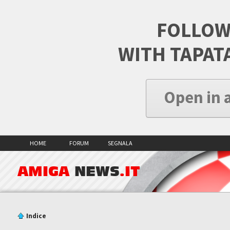
FOLLOW
WITH TAPAT
Open in 
HOME
FORUM
SEGNALA
AMIGA
NEWS
.IT
Indice