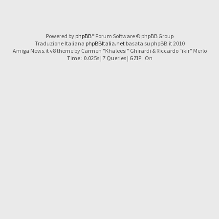
Powered by
phpBB
® Forum Software © phpBB Group
Traduzione Italiana
phpBBItalia.net
basata su phpBB.it 2010
Amiga News.it v8 theme by Carmen "Khaleesi" Ghirardi & Riccardo "ikir" Merlo
Time : 0.025s | 7 Queries | GZIP : On