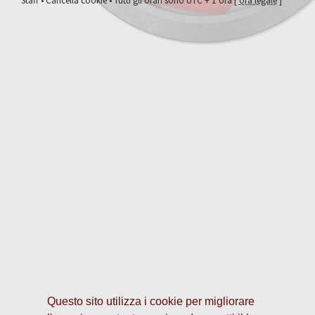
Staff
•
Cancella cookie
• Tutti gli orari sono UTC + 1 ora [
ora legale
]
Questo sito utilizza i cookie per migliorare