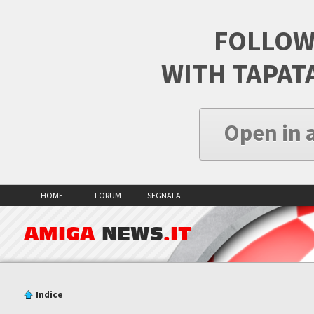
FOLLOW
WITH TAPAT
Open in 
HOME
FORUM
SEGNALA
AMIGA
NEWS
.IT
Indice