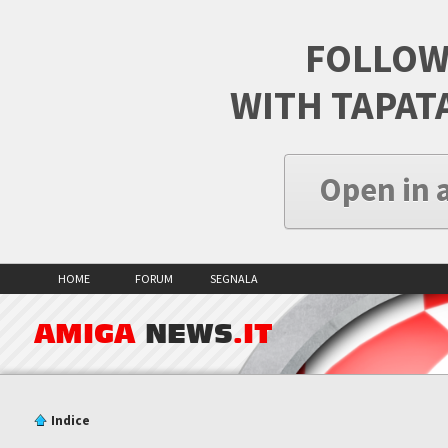
FOLLOW
WITH TAPAT
Open in 
HOME
FORUM
SEGNALA
AMIGA
NEWS
.IT
Indice