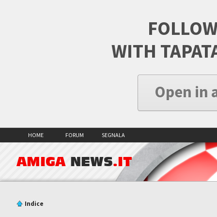
FOLLOW
WITH TAPAT
Open in 
HOME
FORUM
SEGNALA
AMIGA
NEWS
.IT
Indice