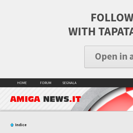
FOLLOW
WITH TAPAT
Open in 
HOME
FORUM
SEGNALA
AMIGA
NEWS
.IT
Indice