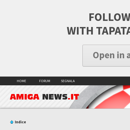
FOLLOW
WITH TAPAT
Open in 
HOME
FORUM
SEGNALA
AMIGA
NEWS
.IT
Indice