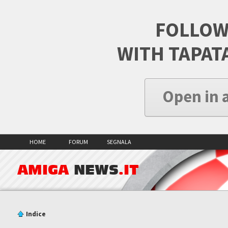
FOLLOW
WITH TAPAT
Open in 
HOME
FORUM
SEGNALA
AMIGA
NEWS
.IT
Indice