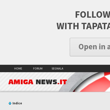
FOLLOW
WITH TAPAT
Open in 
HOME
FORUM
SEGNALA
AMIGA
NEWS
.IT
Indice