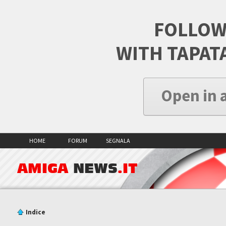
FOLLOW
WITH TAPAT
Open in 
HOME
FORUM
SEGNALA
AMIGA
NEWS
.IT
Indice