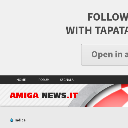
FOLLOW
WITH TAPAT
Open in 
HOME
FORUM
SEGNALA
AMIGA
NEWS
.IT
Indice