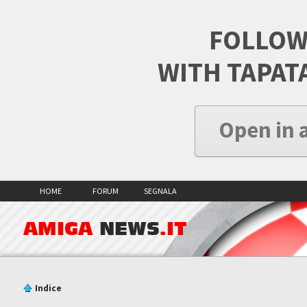
FOLLOW
WITH TAPAT
Open in 
HOME
FORUM
SEGNALA
AMIGA
NEWS
.IT
Indice