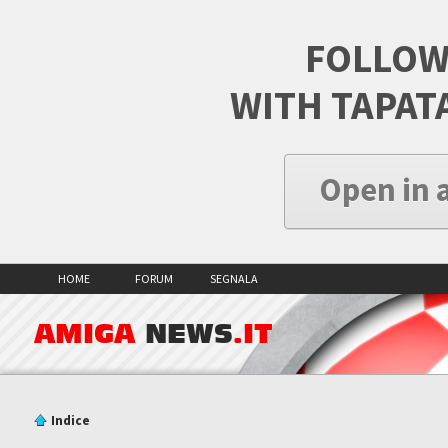
FOLLOW
WITH TAPAT
Open in 
HOME
FORUM
SEGNALA
AMIGA
NEWS
.IT
Indice