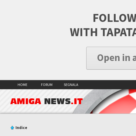
FOLLOW
WITH TAPAT
Open in 
HOME
FORUM
SEGNALA
AMIGA
NEWS
.IT
Indice