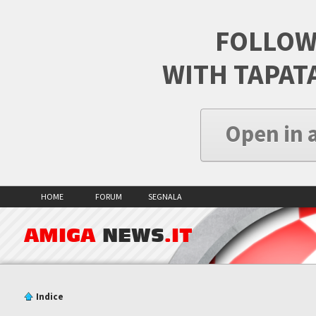
FOLLOW
WITH TAPAT
Open in 
HOME
FORUM
SEGNALA
AMIGA
NEWS
.IT
Indice