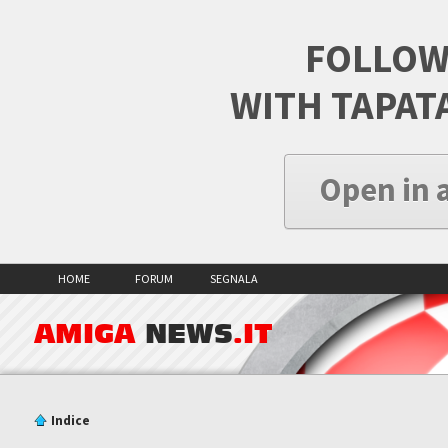
FOLLOW
WITH TAPAT
Open in 
HOME
FORUM
SEGNALA
AMIGA
NEWS
.IT
Indice