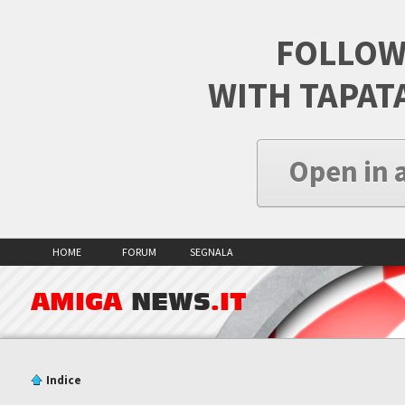
FOLLOW
WITH TAPAT
Open in 
HOME
FORUM
SEGNALA
AMIGA
NEWS
.IT
Indice