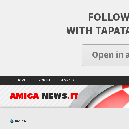
FOLLOW
WITH TAPAT
Open in 
HOME
FORUM
SEGNALA
AMIGA
NEWS
.IT
Indice