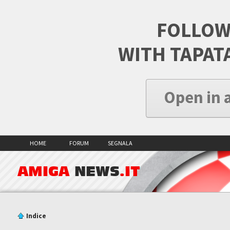
FOLLOW
WITH TAPAT
Open in 
HOME
FORUM
SEGNALA
AMIGA
NEWS
.IT
Indice