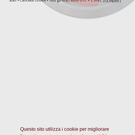
Staff
•
Cancella cookie
• Tutti gli orari sono UTC + 1 ora [
ora legale
]
Questo sito utilizza i cookie per migliorare