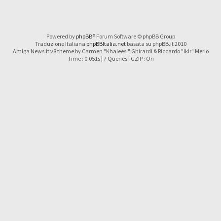
Powered by
phpBB
® Forum Software © phpBB Group
Traduzione Italiana
phpBBItalia.net
basata su phpBB.it 2010
Amiga News.it v8 theme by Carmen "Khaleesi" Ghirardi & Riccardo "ikir" Merlo
Time : 0.051s | 7 Queries | GZIP : On