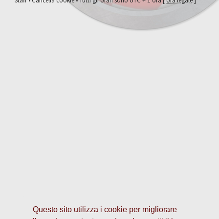
Staff
•
Cancella cookie
• Tutti gli orari sono UTC + 1 ora [
ora legale
]
Questo sito utilizza i cookie per migliorare