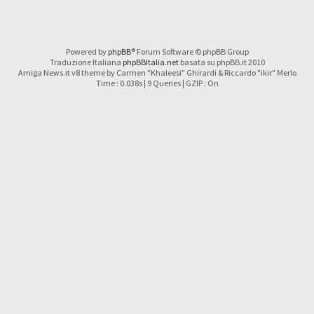
Powered by
phpBB
® Forum Software © phpBB Group
Traduzione Italiana
phpBBItalia.net
basata su phpBB.it 2010
Amiga News.it v8 theme by Carmen "Khaleesi" Ghirardi & Riccardo "ikir" Merlo
Time : 0.038s | 9 Queries | GZIP : On